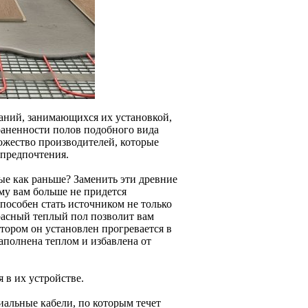
паний, занимающихся их установкой,
траненности полов подобного вида
ожество производителей, которые
 предпочтения.
ые как раньше? Заменить эти древние
му вам больше не придется
способен стать источником не только
расный теплый пол позволит вам
тором он установлен прогревается в
аполнена теплом и избавлена от
 в их устройстве.
иальные кабели, по которым течет