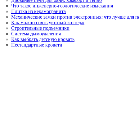
Дровяные печи для бани: комфорт и тепло
Что такое инженерно-геологические изыскания
Плитка из керамогранита
Механические замки против электронных: что лучше для п
Как можно снять уютный коттедж
Строительные подъемники
Система дымоудаления
Как выбрать детскую кровать
Нестандартные кровати