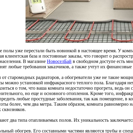
е полы уже перестали быть новинкой в настоящее время. У ком
ая клиентская база и постоянные заказы, что говорит о распрос
 населения. В магазине
НовоселБай
в свободном доступе есть мн
нят любые требования заказчиков, а также учтут их финансовые
и от старомодных радиаторов, а обогреватели уже не такие мощн
сы можно установкой инфракрасного теплого пола. Благодаря не
оиться о том, что ваша комната недостаточно прогрета, ведь он 
нительного, но еще и основного отопления. Кроме того, инфрак
предить любые простудные заболевания, так как помещение, в ко
соты более, чем два метра. Таким образом, комната равномерно н
 сквозняков.
чают два типа отапливаемых полов. Их уникальность заключается
ольный обогрев. Его составными частями являются трубы и спец