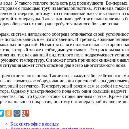
я вода. У такого теплого пола есть ряд преимуществ. Во-первых
ктирован с помощью труб из металлопластика. Установив такой п
ической энергии, потому что специальный насос поставляет из к
одимой температуры. Такая экономия действительно полезна в б
к для обогрева их площади требуется намного больше тепла.
орых, система напольного обогрева отличается своей устойчиво
ые использовались в ее изготовлении. В-третьих, водяные тепл
зможных покрытий. Несмотря на все положительные стороны нап
аток, который также необходимо учитывать. Это риск вызвать не
топления, так как данный вид теплого пола подразумевает устан
ирующего температуру. Он может стать причиной снижения давл
я ситуация может стать опасной для всего многоэтажного дома.
ктрические теплые полы. Такие полы кажутся более безопасными
альное громоздкое оборудование, они приспособлены для помеще
ратурный регулятор. Температурный режим сам за собой не услед
ятора. Однако у электрического пола есть один большой недочет:
ричества, так что будьте готовы к повышенным счетам. Кроме то
орче напольного покрытия, поэтому с температурой лучше не эк
Как снять офис в аренду