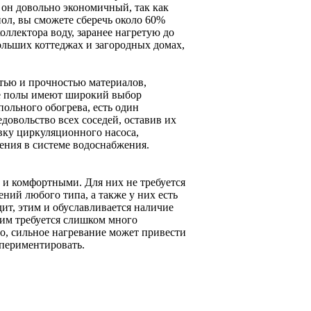
, он довольно экономичный, так как
ол, вы сможете сберечь около 60%
оллектора воду, заранее нагретую до
ольших коттеджах и загородных домах,
стью и прочностью материалов,
ые полы имеют широкий выбор
ольного обогрева, есть один
довольство всех соседей, оставив их
овку циркуляционного насоса,
ения в системе водоснабжения.
 и комфортными. Для них не требуется
ний любого типа, а также у них есть
ит, этим и обуславливается наличие
 им требуется слишком много
го, сильное нагревание может привести
спериментировать.