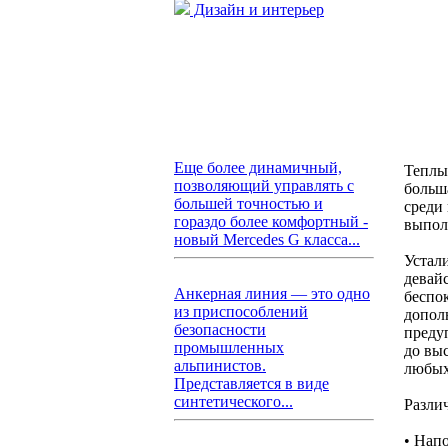
Дизайн и интерьер
Еще более динамичный,
Теплы
позволяющий управлять с
больш
большей точностью и
среди
гораздо более комфортный -
выпол
новый Mercedes G класса...
Устал
девай
Анкерная линия — это одно
беспок
из приспособлений
допол
безопасности
преду
промышленных
до вы
альпинистов.
любых
Представляется в виде
синтетического...
Разли
• Нап