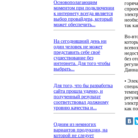
Основополагающим
горяча
моментом при подключении
спрое
к интернету всегда является
электр
выбор провайдера, который
необх
может обеспечить...
так ка
Во-вт
На сегодняшний день ни
котор
один человек не может
всево
представить себе своё
недост
существование без
без о
интернета. Для того чтобы
регул
выбрать...
Данна
• Эле
Для того, что бы разработка
специ
сайта прошла удачно, и
темпе
полученный результат
регул
соответствовал должному
элект
уровню качества и...
как п
Одним из немногих
вариантов продукции, на
которой не следует