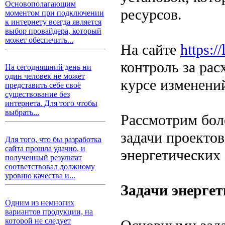
Основополагающим
ресурсов.
моментом при подключении
к интернету всегда является
выбор провайдера, который
может обеспечить...
На сайте
https:/
контроль за рас
На сегодняшний день ни
один человек не может
курсе изменений
представить себе своё
существование без
интернета. Для того чтобы
выбрать...
Рассмотрим боле
задачи проекто
Для того, что бы разработка
сайта прошла удачно, и
энергетических 
полученный результат
соответствовал должному
уровню качества и...
Задачи энергет
Одним из немногих
вариантов продукции, на
которой не следует