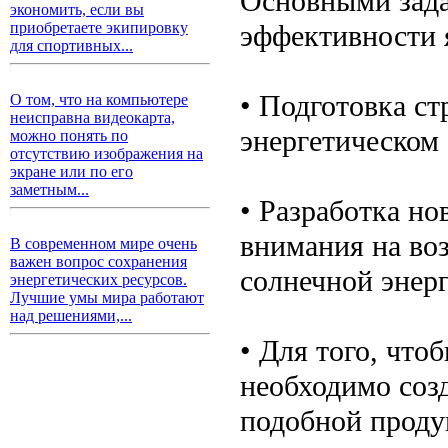
Основными зада
экономить, если вы
эффективности 
приобретаете экипировку
для спортивных...
• Подготовка с
О том, что на компьютере
неисправна видеокарта,
энергетическом 
можно понять по
отсутствию изображения на
экране или по его
заметным...
• Разработка но
внимания на во
В современном мире очень
важен вопрос сохранения
солнечной энерг
энергетических ресурсов.
Лучшие умы мира работают
над решениями,...
• Для того, что
необходимо соз
подобной проду