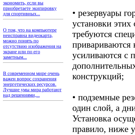
экономить, если вы
приобретаете экипировку
• резервуары г
для спортивных...
установки этих
О том, что на компьютере
требуются спец
неисправна видеокарта,
можно понять по
привариваются 
отсутствию изображения на
экране или по его
усиливаются с 
заметным...
дополнительных
В современном мире очень
конструкций;
важен вопрос сохранения
энергетических ресурсов.
Лучшие умы мира работают
• подземные ре
над решениями,...
один слой, а д
Установка осуще
правило, ниже у