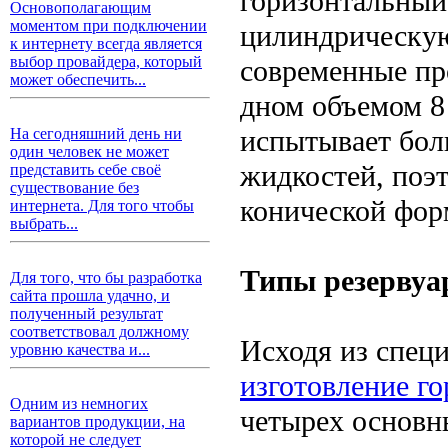
горизонтальный
Основополагающим
моментом при подключении
цилиндрическую
к интернету всегда является
выбор провайдера, который
современные пр
может обеспечить...
дном объемом 8
испытывает боль
На сегодняшний день ни
один человек не может
жидкостей, поэ
представить себе своё
существование без
конической фор
интернета. Для того чтобы
выбрать...
Типы резервуа
Для того, что бы разработка
сайта прошла удачно, и
полученный результат
соответствовал должному
Исходя из спец
уровню качества и...
изготовление г
Одним из немногих
четырех основн
вариантов продукции, на
которой не следует