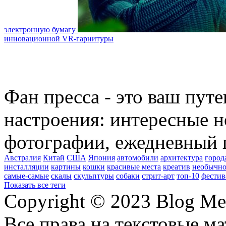
электронную бумагу
инновационной VR-гарнитуры
Фан пресса - это ваш пут
настроения: интересные н
фотографии, ежедневный 
Австралия
Китай
США
Япония
автомобили
архитектура
город
инсталляции
картины
кошки
красивые места
креатив
необычно
самые-самые
скалы
скульптуры
собаки
стрит-арт
топ-10
фестив
Показать все теги
Copyright © 2023 Blog Me
Все права на текстовые м