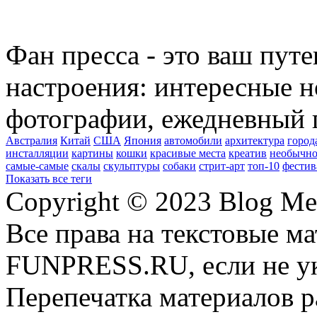
Фан пресса - это ваш пут
настроения: интересные н
фотографии, ежедневный 
Австралия
Китай
США
Япония
автомобили
архитектура
город
инсталляции
картины
кошки
красивые места
креатив
необычно
самые-самые
скалы
скульптуры
собаки
стрит-арт
топ-10
фестив
Показать все теги
Copyright © 2023 Blog Me
Все права на текстовые м
FUNPRESS.RU, если не ук
Перепечатка материалов р