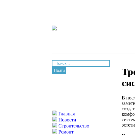
Тр
Найти
си
В пос
замет
созда
Главная
комфо
систе
Новости
эстет
Строительство
Ремонт