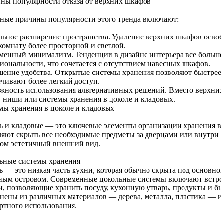
ны популярности отказа от верхних шкафов
ные причины популярности этого тренда включают:
льное расширение пространства. Удаление верхних шкафов освоб
комнату более просторной и светлой.
менный минимализм. Тенденции в дизайне интерьера все больше
иональности, что сочетается с отсутствием навесных шкафов.
ение удобства. Открытые системы хранения позволяют быстрее
ечивают более легкий доступ.
жность использования альтернативных решений. Вместо верхни
, ниши или системы хранения в цоколе и кладовых.
мы хранения в цоколе и кладовых
ь и кладовые — это ключевые элементы организации хранения в
ляют скрыть все необходимые предметы за дверцами или внутри
том эстетичный внешний вид.
ьные системы хранения
ь — это низкая часть кухни, которая обычно скрыта под основн
ным островом. Современные цокольные системы включают встр
и, позволяющие хранить посуду, кухонную утварь, продукты и б
нены из различных материалов — дерева, металла, пластика — 
ртного использования.