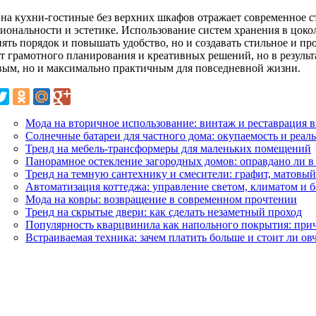
 на кухни-гостиные без верхних шкафов отражает современное 
иональности и эстетике. Использование систем хранения в цокол
нять порядок и повышать удобство, но и создавать стильное и п
т грамотного планирования и креативных решений, но в результа
вым, но и максимально практичным для повседневной жизни.
Мода на вторичное использование: винтаж и реставрация в
Солнечные батареи для частного дома: окупаемость и реал
Тренд на мебель-трансформеры для маленьких помещений
Панорамное остекление загородных домов: оправдано ли в
Тренд на темную сантехнику и смесители: графит, матовый
Автоматизация коттеджа: управление светом, климатом и б
Мода на ковры: возвращение в современном прочтении
Тренд на скрытые двери: как сделать незаметный проход
Популярность кварцвинила как напольного покрытия: при
Встраиваемая техника: зачем платить больше и стоит ли о