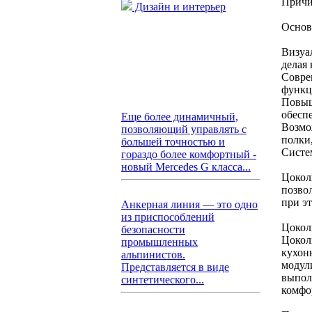
Причи
Дизайн и интерьер
Основ
Визуа
делая 
Совре
функц
Повыш
обесп
Еще более динамичный,
Возмо
позволяющий управлять с
полки
большей точностью и
Систе
гораздо более комфортный -
новый Mercedes G класса...
Цокол
позво
при э
Анкерная линия — это одно
из приспособлений
Цокол
безопасности
Цокол
промышленных
кухон
альпинистов.
модул
Представляется в виде
выпол
синтетического...
комфо