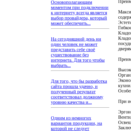
Преим
Основополагающим
моментом при подключении
Макси
к интернету всегда является
содер
выбор провайдера, который
Эстет
может обеспечить...
Гибко
Кладо
Кладо
На сегодняшний день ни
посуд
один человек не может
дверя
представить себе своё
существование без
Преим
интернета. Для того чтобы
выбрать...
Высок
Орган
Эконо
Для того, что бы разработка
кухни
сайта прошла удачно, и
Особе
полученный результат
соответствовал должному
При и
уровню качества и...
Эргон
Венти
Одним из немногих
Освещ
вариантов продукции, на
Заклю
которой не следует