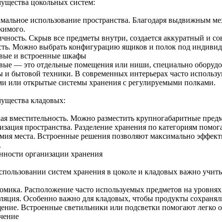
ущества цокольных систем:
мальное использование пространства. Благодаря выдвижным мех
жимого.
ичность. Скрыв все предметы внутри, создается аккуратный и с
сть. Можно выбрать конфигурацию ящиков и полок под индивид
вые и встроенные шкафы
вые — это отдельные помещения или ниши, специально оборудо
ы и бытовой техники. В современных интерьерах часто исполь
ми или открытые системы хранения с регулируемыми полками.
ущества кладовых:
ая вместительность. Можно разместить крупногабаритные предм
изация пространства. Разделение хранения по категориям помог
мия места. Встроенные решения позволяют максимально эффект
.
нности организации хранения
спользовании систем хранения в цоколе и кладовых важно учиты
омика. Расположение часто используемых предметов на уровнях,
ляция. Особенно важно для кладовых, чтобы продукты сохранял
ение. Встроенные светильники или подсветки помогают легко о
чение