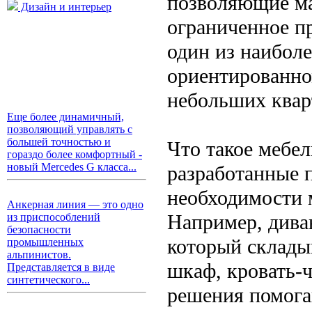
позволяющие ма
Дизайн и интерьер
ограниченное п
один из наиболе
ориентированно
небольших квар
Еще более динамичный,
позволяющий управлять с
большей точностью и
Что такое мебе
гораздо более комфортный -
новый Mercedes G класса...
разработанные 
необходимости 
Анкерная линия — это одно
Например, дива
из приспособлений
безопасности
который складыв
промышленных
альпинистов.
шкаф, кровать-ч
Представляется в виде
синтетического...
решения помога