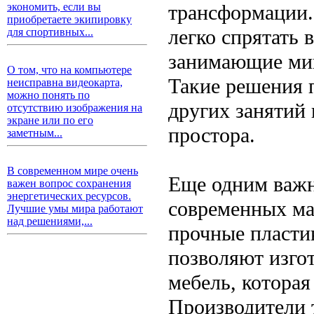
трансформации.
экономить, если вы
приобретаете экипировку
легко спрятать 
для спортивных...
занимающие ми
О том, что на компьютере
Такие решения 
неисправна видеокарта,
можно понять по
других занятий
отсутствию изображения на
экране или по его
простора.
заметным...
В современном мире очень
Еще одним важн
важен вопрос сохранения
энергетических ресурсов.
современных ма
Лучшие умы мира работают
над решениями,...
прочные пласти
позволяют изго
мебель, которая
Производители 