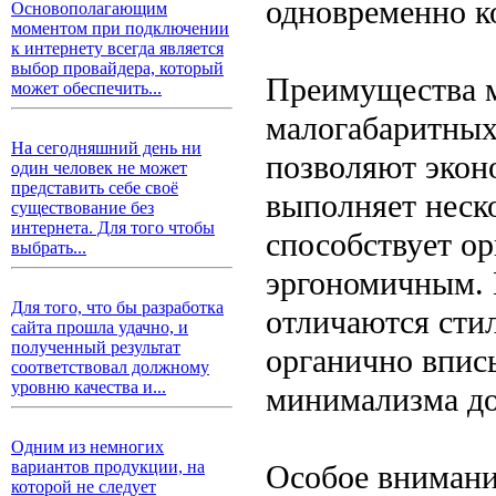
одновременно к
Основополагающим
моментом при подключении
к интернету всегда является
выбор провайдера, который
Преимущества м
может обеспечить...
малогабаритных
На сегодняшний день ни
позволяют экон
один человек не может
представить себе своё
выполняет неск
существование без
интернета. Для того чтобы
способствует ор
выбрать...
эргономичным. 
Для того, что бы разработка
отличаются сти
сайта прошла удачно, и
полученный результат
органично впис
соответствовал должному
уровню качества и...
минимализма до 
Одним из немногих
вариантов продукции, на
Особое внимани
которой не следует