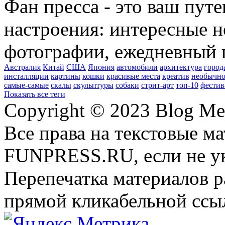
Фан пресса - это ваш пут
настроения: интересные н
фотографии, ежедневный 
Австралия
Китай
США
Япония
автомобили
архитектура
город
инсталляции
картины
кошки
красивые места
креатив
необычно
самые-самые
скалы
скульптуры
собаки
стрит-арт
топ-10
фестив
Показать все теги
Copyright © 2023 Blog Me
Все права на текстовые м
FUNPRESS.RU, если не ук
Перепечатка материалов р
прямой кликабельной сс