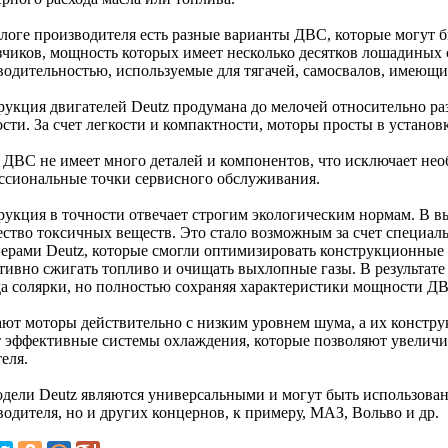
алоге производителя есть разные варианты ДВС, которые могут 
зчиков, мощность которых имеет несколько десятков лошадиных с
водительностью, используемые для тягачей, самосвалов, имеющи
рукция двигателей Deutz продумана до мелочей относительно ра
сти. За счет легкости и компактности, моторы просты в установ
 ДВС не имеет много деталей и компонентов, что исключает нео
ссиональные точки сервисного обслуживания.
рукция в точности отвечает строгим экологическим нормам. В в
ество токсичных веществ. Это стало возможным за счет специал
ерами Deutz, которые смогли оптимизировать конструкционные 
тивно сжигать топливо и очищать выхлопные газы. В результате 
да солярки, но полностью сохраняя характеристики мощности Д
ают моторы действительно с низким уровнем шума, а их констру
т эффективные системы охлаждения, которые позволяют увелич
еля.
одели Deutz являются универсальными и могут быть использован
одителя, но и других концернов, к примеру, МАЗ, Вольво и др.