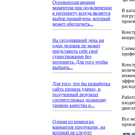
Основополагающим
моментом при подключении
В кат
к интернету всегда является
погру
выбор провайдера, который
произ
может обеспечить...
Конст
мощно
На сегодняшний день ни
один человек не может
Схема
представить себе своё
профе
существование без
интернета. Для того чтобы
Конст
выбрать...
колич
инжен
эффек
Для того, что бы разработка
расхо
сайта прошла удачно, и
полученный результат
Работ
соответствовал должному
входя
уровню качества и...
двигат
Все м
Одним из немногих
произв
вариантов продукции, на
которой не следует