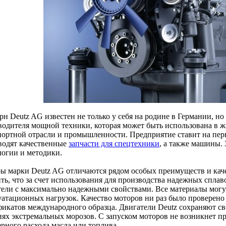
н Deutz AG известен не только у себя на родине в Германии, но
водителя мощной техники, которая может быть использована в 
портной отрасли и промышленности. Предприятие ставит на пер
водят качественные
запчасти для спецтехники
, а также машины.
логии и методики.
ы марки Deutz AG отличаются рядом особых преимуществ и кач
ть, что за счет использования для производства надежных сплав
тели с максимально надежными свойствами. Все материалы могу
уатационных нагрузок. Качество моторов ни раз было проверено
фикатов международного образца. Двигатели Deutz сохраняют св
иях экстремальных морозов. С запуском моторов не возникнет п
ерного расхода масла или топлива.