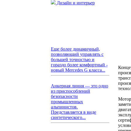
Дизайн и интерьер
Еще более динамичный,
позволяющий управлять с
большей точностью и
гораздо более комфортный -
Концер
новый Mercedes G класса...
произ
транс
произ
Анкерная линия — это одно
техно
из приспособлений
безопасности
Мотор
промышленных
замети
альпинистов.
двига
Представляется в виде
экспл
синтетического...
серти
услов
чрезм