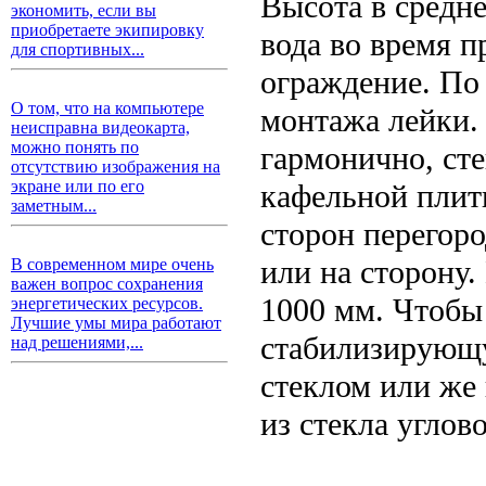
Высота в средне
экономить, если вы
приобретаете экипировку
вода во время п
для спортивных...
ограждение. По 
О том, что на компьютере
монтажа лейки.
неисправна видеокарта,
можно понять по
гармонично, сте
отсутствию изображения на
экране или по его
кафельной плитк
заметным...
сторон перегоро
или на сторону.
В современном мире очень
важен вопрос сохранения
1000 мм. Чтобы
энергетических ресурсов.
Лучшие умы мира работают
стабилизирующу
над решениями,...
стеклом или же
из стекла углов