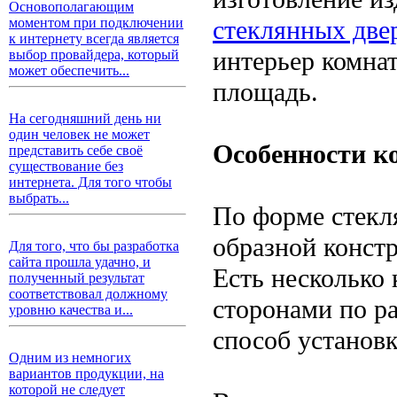
Основополагающим
стеклянных две
моментом при подключении
к интернету всегда является
интерьер комна
выбор провайдера, который
может обеспечить...
площадь.
На сегодняшний день ни
один человек не может
Особенности к
представить себе своё
существование без
интернета. Для того чтобы
выбрать...
По форме стекл
образной конст
Для того, что бы разработка
сайта прошла удачно, и
Есть несколько 
полученный результат
соответствовал должному
сторонами по р
уровню качества и...
способ установк
Одним из немногих
вариантов продукции, на
которой не следует