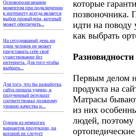
которые гарант
Основополагающим
моментом при подключении
позвоночника. П
к интернету всегда является
выбор провайдера, который
идти на поводу 
может обеспечить...
как выбрать орт
На сегодняшний день ни
один человек не может
представить себе своё
Разновидности
существование без
интернета. Для того чтобы
выбрать...
Первым делом н
Для того, что бы разработка
продукта на са
сайта прошла удачно, и
полученный результат
Матрасы бывают
соответствовал должному
уровню качества и...
из них особенн
людей, поэтому 
Одним из немногих
вариантов продукции, на
ортопедические 
которой не следует