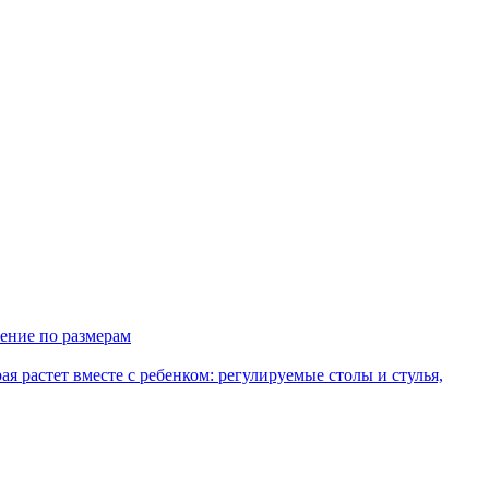
ение по размерам
рая растет вместе с ребенком: регулируемые столы и стулья,