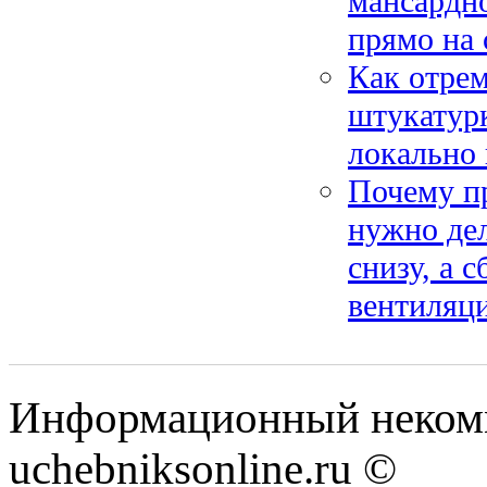
мансардно
прямо на 
Как отре
штукатурк
локально 
Почему пр
нужно де
снизу, а 
вентиляц
Информационный некомм
uchebniksonline.ru ©