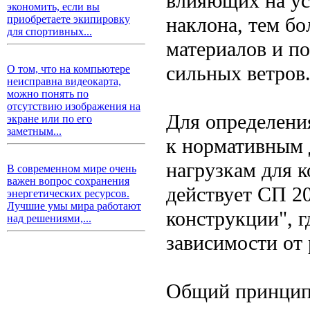
влияющих на ус
экономить, если вы
наклона, тем б
приобретаете экипировку
для спортивных...
материалов и п
сильных ветров
О том, что на компьютере
неисправна видеокарта,
можно понять по
отсутствию изображения на
Для определени
экране или по его
заметным...
к нормативным 
нагрузкам для к
В современном мире очень
важен вопрос сохранения
действует СП 2
энергетических ресурсов.
Лучшие умы мира работают
конструкции", г
над решениями,...
зависимости от 
Общий принцип: