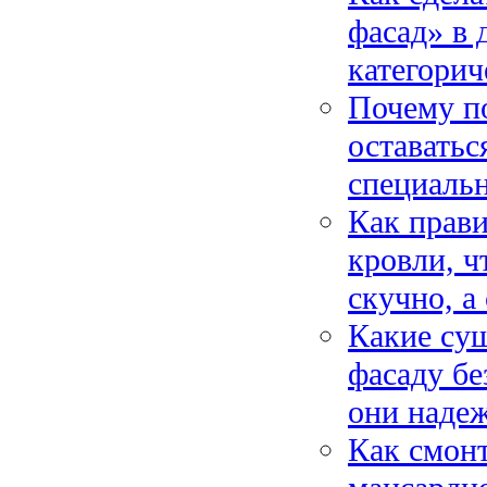
фасад» в 
категорич
Почему по
оставатьс
специальн
Как прави
кровли, ч
скучно, а
Какие су
фасаду бе
они наде
Как смон