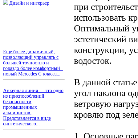
Дизайн и интерьер
при строительст
использовать кр
Оптимальный уг
эстетический ви
конструкции, у
Еще более динамичный,
позволяющий управлять с
водосток.
большей точностью и
гораздо более комфортный -
новый Mercedes G класса...
В данной стать
угол наклона о
Анкерная линия — это одно
из приспособлений
ветровую нагру
безопасности
промышленных
кровлю под зел
альпинистов.
Представляется в виде
синтетического...
1. Основные па