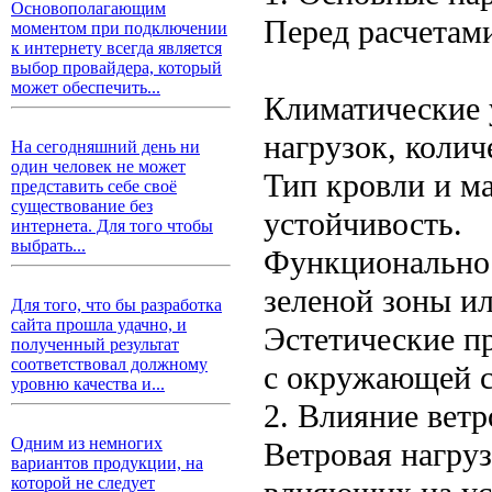
Основополагающим
Перед расчетам
моментом при подключении
к интернету всегда является
выбор провайдера, который
может обеспечить...
Климатические 
нагрузок, колич
На сегодняшний день ни
один человек не может
Тип кровли и ма
представить себе своё
существование без
устойчивость.
интернета. Для того чтобы
выбрать...
Функциональнос
зеленой зоны ил
Для того, что бы разработка
сайта прошла удачно, и
Эстетические п
полученный результат
соответствовал должному
с окружающей с
уровню качества и...
2. Влияние вет
Одним из немногих
Ветровая нагру
вариантов продукции, на
которой не следует