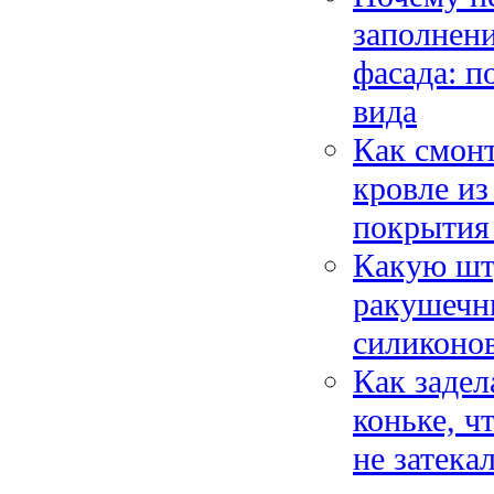
заполнен
фасада: п
вида
Как смонт
кровле из
покрытия
Какую шту
ракушечн
силиконо
Как задел
коньке, ч
не затека