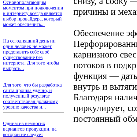
снизу, а сбоку
Основополагающим
моментом при подключении
причины и меха
к интернету всегда является
выбор провайдера, который
может обеспечить...
Обеспечение эф
На сегодняшний день ни
Перфорированны
один человек не может
карнизного све
представить себе своё
существование без
потоков в подкр
интернета. Для того чтобы
выбрать...
функция — дать
внутрь и вытяги
Для того, что бы разработка
сайта прошла удачно, и
Благодаря налич
полученный результат
соответствовал должному
циркулирует, со
уровню качества и...
постоянный обм
Одним из немногих
вариантов продукции, на
которой не следует