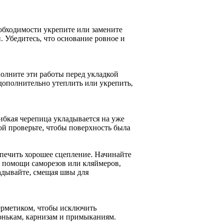
обходимости укрепите или замените
. Убедитесь, что основание ровное и
олните эти работы перед укладкой
дополнительно утеплить или укрепить,
ибкая черепица укладывается на уже
ой проверьте, чтобы поверхность была
спечить хорошее сцепление. Начинайте
и помощи саморезов или кляймеров,
адывайте, смещая швы для
ерметиком, чтобы исключить
онькам, карнизам и примыканиям.