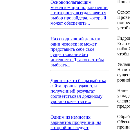
Пошаг
Основополагающим
моментом при подключении
Осмот
к интернету всегда является
Прове
выбор провайдера, который
повре
может обеспечить...
устой
Гидро
На сегодняшний день ни
Если 
один человек не может
гибко
представить себе своё
чтобы
существование без
интернета. Для того чтобы
Уклад
выбрать...
Начин
сущес
ровной
Для того, что бы разработка
сайта прошла удачно, и
Нанес
полученный результат
уклад
соответствовал должному
следя
уровню качества и...
предо
Обраб
Одним из немногих
Обяза
вариантов продукции, на
прони
которой не следует