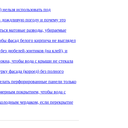
 нельзя использовать под
в дождливую погоду и почему это
ться матовые разводы, убираемые
обы фасад белого кирпича не выглядел
без дюбелей-зонтиков (на клей), и
окна, чтобы вода с крыши не стекала
ку фасада (короед) без полного
елать перфорированные панели только
имерным покрытием, чтобы вода с
холодным чердаком, если перекрытие