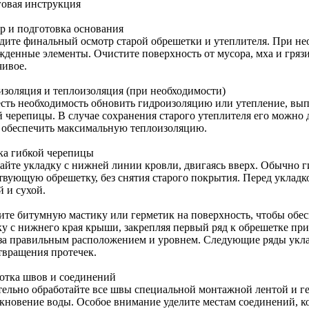
овая инструкция
р и подготовка основания
дите финальный осмотр старой обрешетки и утеплителя. При не
жденные элементы. Очистите поверхность от мусора, мха и грязи
чивое.
изоляция и теплоизоляция (при необходимости)
есть необходимость обновить гидроизоляцию или утепление, вып
й черепицы. В случае сохранения старого утеплителя его можно 
 обеспечить максимальную теплоизоляцию.
ка гибкой черепицы
айте укладку с нижней линии кровли, двигаясь вверх. Обычно г
твующую обрешетку, без снятия старого покрытия. Перед укладк
 и сухой.
ите битумную мастику или герметик на поверхность, чтобы обе
ку с нижнего края крыши, закрепляя первый ряд к обрешетке пр
 за правильным расположением и уровнем. Следующие ряды укл
твращения протечек.
отка швов и соединений
тельно обработайте все швы специальной монтажной лентой и г
кновение воды. Особое внимание уделите местам соединений, к