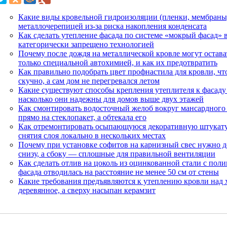
Какие виды кровельной гидроизоляции (пленки, мембраны)
металлочерепицей из-за риска накопления конденсата
Как сделать утепление фасада по системе «мокрый фасад» 
категорически запрещено технологией
Почему после дождя на металлической кровле могут остава
только специальной автохимией, и как их предотвратить
Как правильно подобрать цвет профнастила для кровли, чт
скучно, а сам дом не перегревался летом
Какие существуют способы крепления утеплителя к фасаду 
насколько они надежны для домов выше двух этажей
Как смонтировать водосточный желоб вокруг мансардного 
прямо на стеклопакет, а обтекала его
Как отремонтировать осыпающуюся декоративную штукатур
снятия слоя локально в нескольких местах
Почему при установке софитов на карнизный свес нужно д
снизу, а сбоку — сплошные для правильной вентиляции
Как сделать отлив на цоколь из оцинкованной стали с пол
фасада отводилась на расстояние не менее 50 см от стены
Какие требования предъявляются к утеплению кровли над 
деревянное, а сверху насыпан керамзит