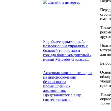
Подго
Дизайн и интерьер
Перед
строп
имеют
Также
реком
другог
Еще более динамичный,
Подго
позволяющий управлять с
матер
большей точностью и
для н
гораздо более комфортный -
новый Mercedes G класса...
Выбор
Основ
Анкерная линия — это одно
облад
из приспособлений
убедит
безопасности
произ
промышленных
альпинистов.
Также
Представляется в виде
обраб
синтетического...
также