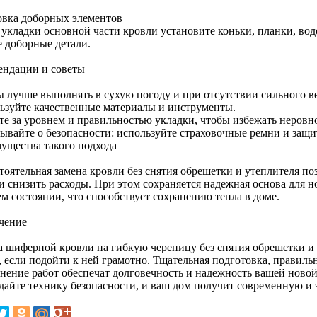
овка доборных элементов
 укладки основной части кровли установите коньки, планки, во
е доборные детали.
ендации и советы
ы лучше выполнять в сухую погоду и при отсутствии сильного ве
ьзуйте качественные материалы и инструменты.
те за уровнем и правильностью укладки, чтобы избежать неровно
бывайте о безопасности: используйте страховочные ремни и защи
ущества такого подхода
тоятельная замена кровли без снятия обрешетки и утеплителя по
и снизить расходы. При этом сохраняется надежная основа для но
м состоянии, что способствует сохранению тепла в доме.
чение
а шиферной кровли на гибкую черепицу без снятия обрешетки и
а, если подойти к ней грамотно. Тщательная подготовка, правил
нение работ обеспечат долговечность и надежность вашей новой
дайте технику безопасности, и ваш дом получит современную и 