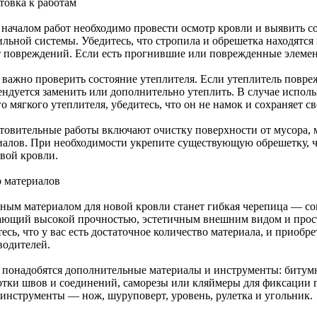
товка к работам
 началом работ необходимо провести осмотр кровли и выявить с
ильной системы. Убедитесь, что стропила и обрешетка находятся
 повреждений. Если есть прогнившие или поврежденные элемент
 важно проверить состояние утеплителя. Если утеплитель повреж
ендуется заменить или дополнительно утеплить. В случае испол
о мягкого утеплителя, убедитесь, что он не намок и сохраняет 
товительные работы включают очистку поверхности от мусора, м
иалов. При необходимости укрепите существующую обрешетку, 
овой кровли.
 материалов
ным материалом для новой кровли станет гибкая черепица — с
ающий высокой прочностью, эстетичным внешним видом и прост
есь, что у вас есть достаточное количество материала, и приобр
водителей.
 понадобятся дополнительные материалы и инструменты: битумн
отки швов и соединений, саморезы или кляймеры для фиксации г
 инструменты — нож, шуруповерт, уровень, рулетка и угольник.