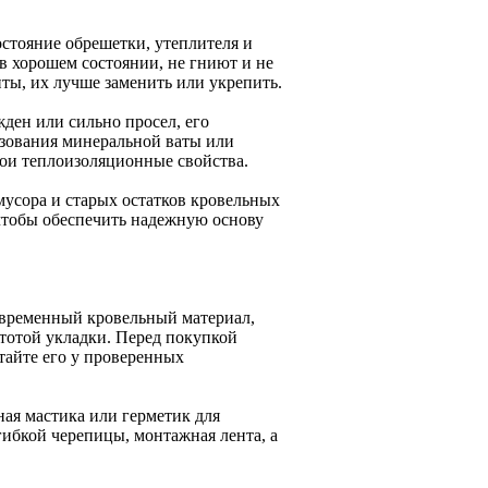
остояние обрешетки, утеплителя и
 в хорошем состоянии, не гниют и не
ы, их лучше заменить или укрепить.
ден или сильно просел, его
ьзования минеральной ваты или
свои теплоизоляционные свойства.
усора и старых остатков кровельных
чтобы обеспечить надежную основу
овременный кровельный материал,
отой укладки. Перед покупкой
етайте его у проверенных
ая мастика или герметик для
ибкой черепицы, монтажная лента, а