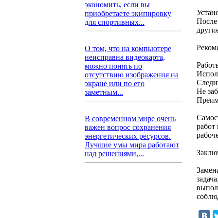
экономить, если вы
Устан
приобретаете экипировку
После
для спортивных...
други
Реком
О том, что на компьютере
неисправна видеокарта,
Работ
можно понять по
Испол
отсутствию изображения на
Следи
экране или по его
Не за
заметным...
Преим
Самос
В современном мире очень
работ 
важен вопрос сохранения
рабоче
энергетических ресурсов.
Лучшие умы мира работают
Заклю
над решениями,...
Замен
задач
выпол
соблю