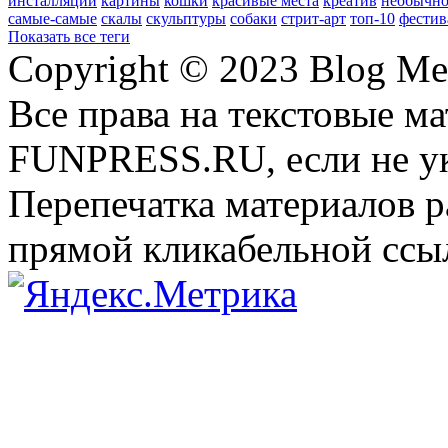
инсталляции
картины
кошки
красивые места
креатив
необычно
самые-самые
скалы
скульптуры
собаки
стрит-арт
топ-10
фестив
Показать все теги
Copyright © 2023 Blog Me
Все права на текстовые м
FUNPRESS.RU, если не ук
Перепечатка материалов р
прямой кликабельной сс