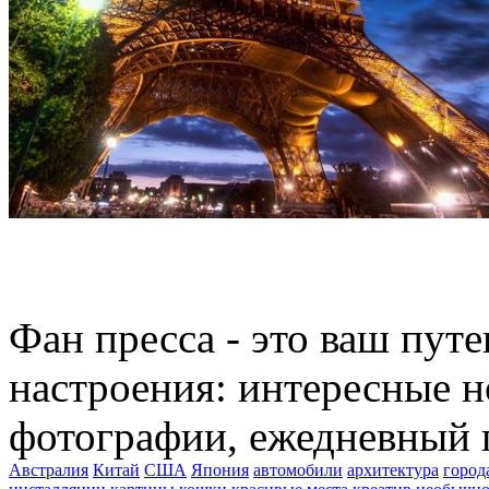
Фан пресса - это ваш пут
настроения: интересные н
фотографии, ежедневный 
Австралия
Китай
США
Япония
автомобили
архитектура
город