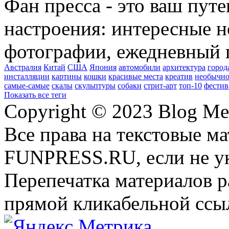
Фан пресса - это ваш пут
настроения: интересные н
фотографии, ежедневный 
Австралия
Китай
США
Япония
автомобили
архитектура
город
инсталляции
картины
кошки
красивые места
креатив
необычно
самые-самые
скалы
скульптуры
собаки
стрит-арт
топ-10
фестив
Показать все теги
Copyright © 2023 Blog Me
Все права на текстовые м
FUNPRESS.RU, если не ук
Перепечатка материалов р
прямой кликабельной сс