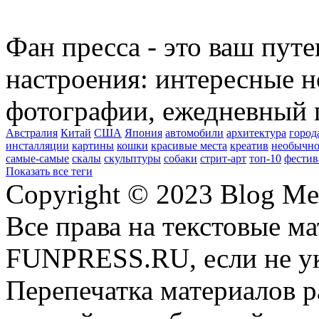
Фан пресса - это ваш пут
настроения: интересные н
фотографии, ежедневный 
Австралия
Китай
США
Япония
автомобили
архитектура
город
инсталляции
картины
кошки
красивые места
креатив
необычно
самые-самые
скалы
скульптуры
собаки
стрит-арт
топ-10
фестив
Показать все теги
Copyright © 2023 Blog Me
Все права на текстовые м
FUNPRESS.RU, если не ук
Перепечатка материалов р