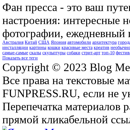
Фан пресса - это ваш пут
настроения: интересные н
фотографии, ежедневный 
Австралия
Китай
США
Япония
автомобили
архитектура
город
инсталляции
картины
кошки
красивые места
креатив
необычно
самые-самые
скалы
скульптуры
собаки
стрит-арт
топ-10
фестив
Показать все теги
Copyright © 2023 Blog Me
Все права на текстовые м
FUNPRESS.RU, если не ук
Перепечатка материалов р
прямой кликабельной сс