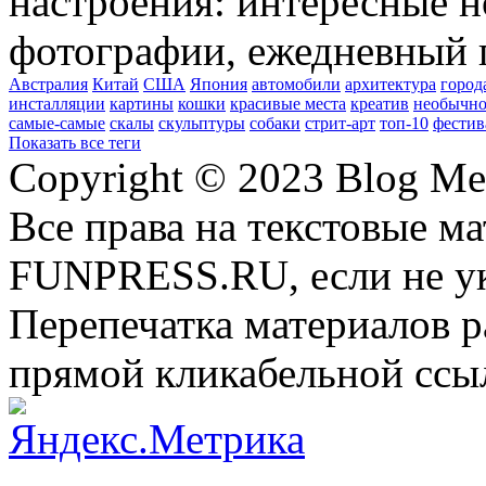
настроения: интересные н
фотографии, ежедневный 
Австралия
Китай
США
Япония
автомобили
архитектура
город
инсталляции
картины
кошки
красивые места
креатив
необычно
самые-самые
скалы
скульптуры
собаки
стрит-арт
топ-10
фестив
Показать все теги
Copyright © 2023 Blog Me
Все права на текстовые м
FUNPRESS.RU, если не ук
Перепечатка материалов р
прямой кликабельной сс