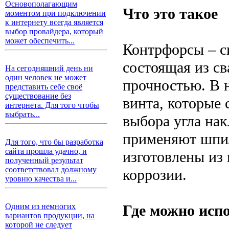
Основополагающим
Что это такое
моментом при подключении
к интернету всегда является
выбор провайдера, который
может обеспечить...
Контрфорсы – с
состоящая из с
На сегодняшний день ни
один человек не может
прочностью. В 
представить себе своё
существование без
винта, которые 
интернета. Для того чтобы
выбрать...
выбора угла на
применяют шпи
Для того, что бы разработка
сайта прошла удачно, и
изготовлены из 
полученный результат
соответствовал должному
коррозии.
уровню качества и...
Где можно исп
Одним из немногих
вариантов продукции, на
которой не следует