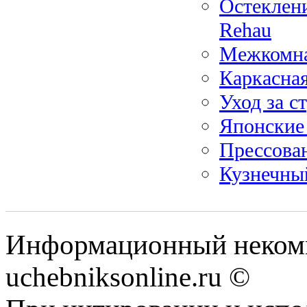
Остеклен
Rehau
Межкомна
Каркасна
Уход за с
Японские 
Прессова
Кузнечны
Информационный некомм
uchebniksonline.ru ©