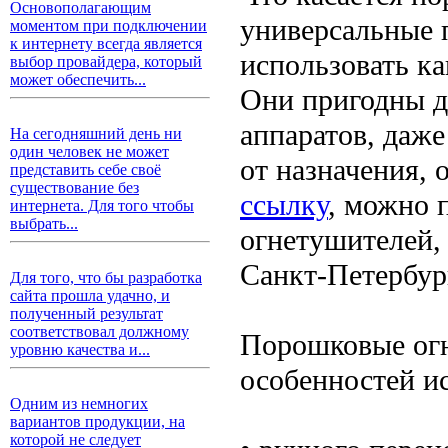
Основополагающим
универсальные 
моментом при подключении
к интернету всегда является
использовать ка
выбор провайдера, который
может обеспечить...
Они пригодны д
аппаратов, даж
На сегодняшний день ни
один человек не может
от назначения,
представить себе своё
существование без
ссылку
, можно 
интернета. Для того чтобы
выбрать...
огнетушителей,
Санкт-Петербур
Для того, что бы разработка
сайта прошла удачно, и
полученный результат
соответствовал должному
Порошковые огн
уровню качества и...
особенностей и
Одним из немногих
вариантов продукции, на
которой не следует