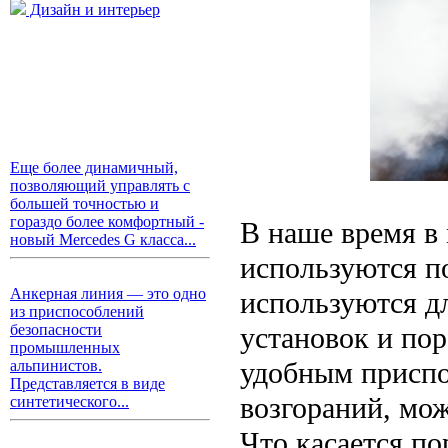
Дизайн и интерьер
Еще более динамичный,
позволяющий управлять с
большей точностью и
гораздо более комфортный -
В наше время в
новый Mercedes G класса...
используются п
Анкерная линия — это одно
используются д
из приспособлений
установок и по
безопасности
промышленных
удобным приспо
альпинистов.
Представляется в виде
возгораний, мо
синтетического...
Что касается п