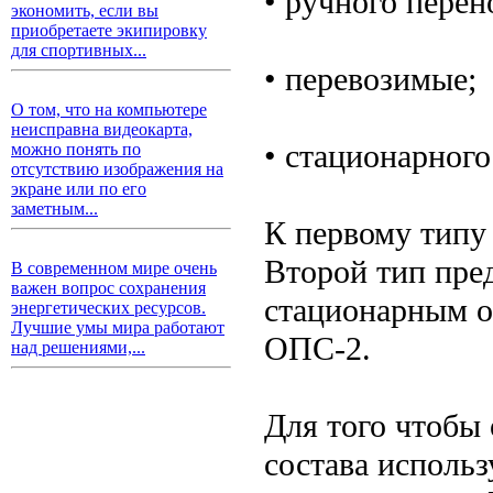
• ручного перен
экономить, если вы
приобретаете экипировку
для спортивных...
• перевозимые;
О том, что на компьютере
неисправна видеокарта,
• стационарного
можно понять по
отсутствию изображения на
экране или по его
заметным...
К первому типу
Второй тип пре
В современном мире очень
важен вопрос сохранения
стационарным о
энергетических ресурсов.
Лучшие умы мира работают
ОПС-2.
над решениями,...
Для того чтобы
состава использ