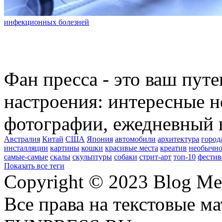
инфекционных болезней
Фан пресса - это ваш пут
настроения: интересные н
фотографии, ежедневный 
Австралия
Китай
США
Япония
автомобили
архитектура
город
инсталляции
картины
кошки
красивые места
креатив
необычно
самые-самые
скалы
скульптуры
собаки
стрит-арт
топ-10
фестив
Показать все теги
Copyright © 2023 Blog Me
Все права на текстовые м