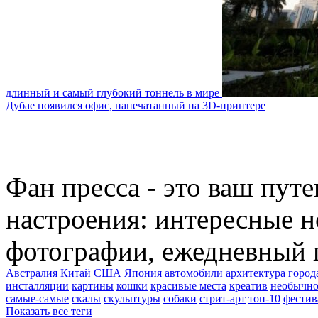
длинный и самый глубокий тоннель в мире
Дубае появился офис, напечатанный на 3D-принтере
Фан пресса - это ваш пут
настроения: интересные н
фотографии, ежедневный 
Австралия
Китай
США
Япония
автомобили
архитектура
город
инсталляции
картины
кошки
красивые места
креатив
необычно
самые-самые
скалы
скульптуры
собаки
стрит-арт
топ-10
фестив
Показать все теги