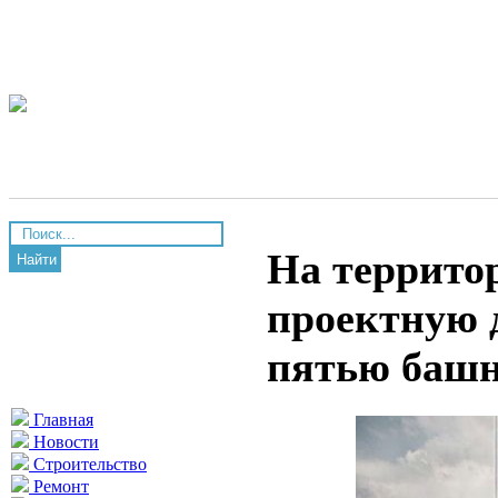
На террито
Найти
проектную 
пятью баш
Главная
Новости
Строительство
Ремонт