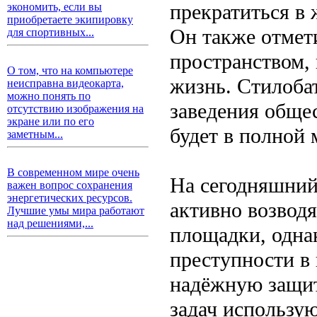
прекратиться в
экономить, если вы
приобретаете экипировку
Он также отмет
для спортивных...
пространством,
О том, что на компьютере
жизнь. Стилобат
неисправна видеокарта,
можно понять по
заведения обще
отсутствию изображения на
экране или по его
будет в полной
заметным...
В современном мире очень
На сегодняшний
важен вопрос сохранения
энергетических ресурсов.
активно возвод
Лучшие умы мира работают
над решениями,...
площадки, одна
преступности в 
надёжную защит
задач использу