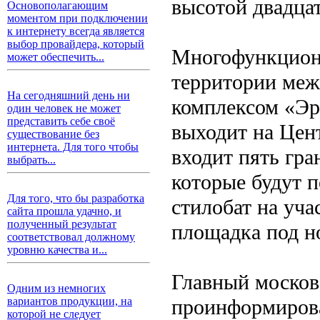
высотой двадцат
Основополагающим
моментом при подключении
к интернету всегда является
выбор провайдера, который
Многофункциона
может обеспечить...
территории меж
На сегодняшний день ни
комплексом «Эр
один человек не может
представить себе своё
выходит на Цен
существование без
интернета. Для того чтобы
входит пять гра
выбрать...
которые будут 
Для того, что бы разработка
стилобат на уча
сайта прошла удачно, и
полученный результат
площадка под н
соответствовал должному
уровню качества и...
Главный москов
Одним из немногих
проинформирова
вариантов продукции, на
которой не следует