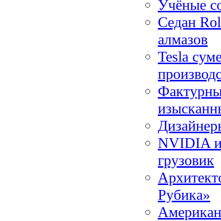
Учёные со
Седан Rol
алмазов
Tesla сум
производс
Фактурны
изысканн
Дизайнер
NVIDIA и 
грузовик
Архитекто
Рубика»
Американс