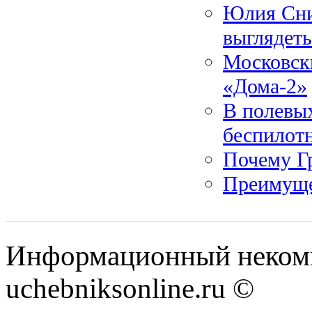
Юлия Сни
выглядеть
Московски
«Дома-2»
В полевых
беспилот
Почему Гр
Преимуще
Информационный некомм
uchebniksonline.ru ©