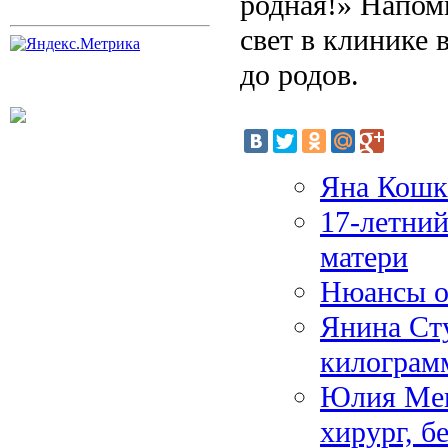
родная!» Напом
свет в клинике 
до родов.
Яна Кошки
17-летний
матери
Нюансы о
Янина Сту
килограм
Юлия Мен
хирург, б