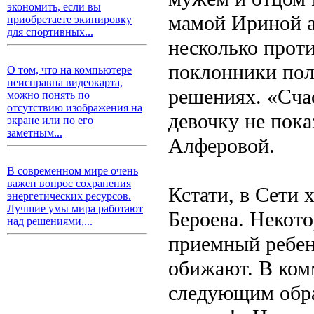
экономить, если вы
мамой Ириной ар
приобретаете экипировку
для спортивных...
несколько прот
поклонники по
О том, что на компьютере
неисправна видеокарта,
решениях. «Счас
можно понять по
отсутствию изображения на
девочку не пок
экране или по его
заметным...
Алферовой.
В современном мире очень
важен вопрос сохранения
Кстати, в Сети 
энергетических ресурсов.
Лучшие умы мира работают
Бероева. Некот
над решениями,...
приемный ребен
обижают. В ком
следующим обра