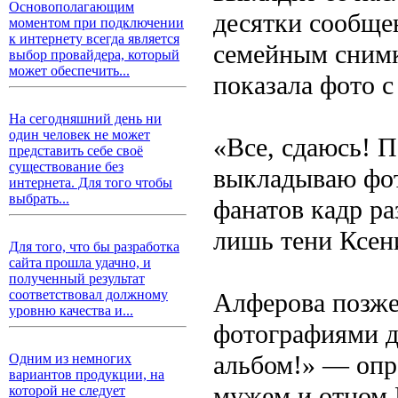
Основополагающим
десятки сообще
моментом при подключении
к интернету всегда является
семейным снимк
выбор провайдера, который
может обеспечить...
показала фото с
На сегодняшний день ни
один человек не может
«Все, сдаюсь! 
представить себе своё
существование без
выкладываю фот
интернета. Для того чтобы
выбрать...
фанатов кадр ра
лишь тени Ксени
Для того, что бы разработка
сайта прошла удачно, и
полученный результат
соответствовал должному
Алферова позже 
уровню качества и...
фотографиями д
альбом!» — опр
Одним из немногих
вариантов продукции, на
мужем и отцом 
которой не следует