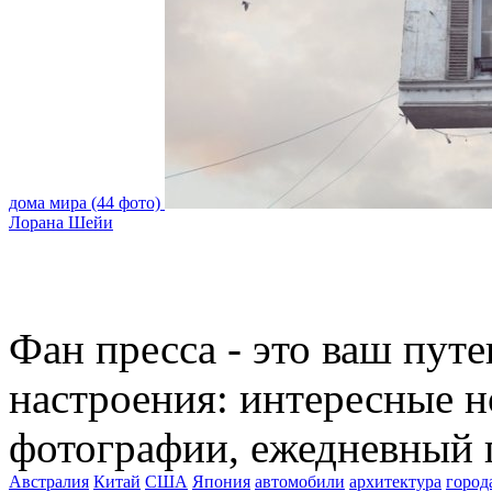
дома мира (44 фото)
Лорана Шейи
Фан пресса - это ваш пут
настроения: интересные н
фотографии, ежедневный 
Австралия
Китай
США
Япония
автомобили
архитектура
город