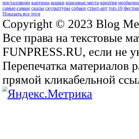
инсталляции
картины
кошки
красивые места
креатив
необычно
самые-самые
скалы
скульптуры
собаки
стрит-арт
топ-10
фестив
Показать все теги
Copyright © 2023 Blog Me
Все права на текстовые м
FUNPRESS.RU, если не ук
Перепечатка материалов р
прямой кликабельной сс