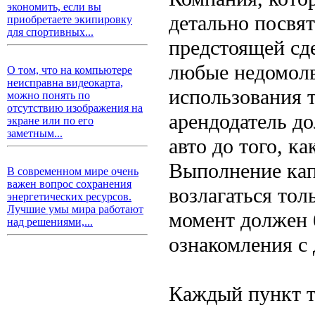
экономить, если вы
детально посвят
приобретаете экипировку
для спортивных...
предстоящей сд
любые недомолв
О том, что на компьютере
неисправна видеокарта,
использования т
можно понять по
отсутствию изображения на
арендодатель д
экране или по его
заметным...
авто до того, к
Выполнение кап
В современном мире очень
важен вопрос сохранения
возлагаться тол
энергетических ресурсов.
Лучшие умы мира работают
момент должен 
над решениями,...
ознакомления с 
Каждый пункт т