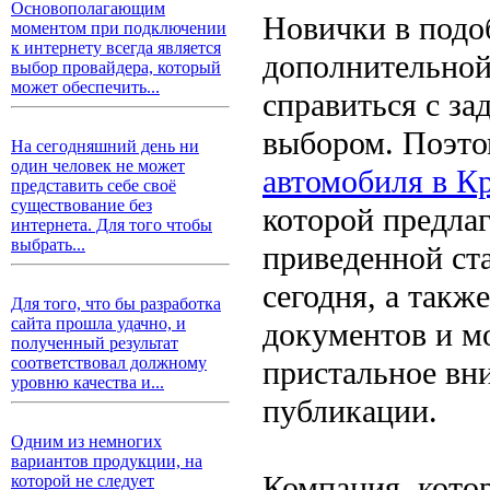
Основополагающим
Новички в подо
моментом при подключении
к интернету всегда является
дополнительной
выбор провайдера, который
может обеспечить...
справиться с за
выбором. Поэто
На сегодняшний день ни
один человек не может
автомобиля в Кр
представить себе своё
существование без
которой предлаг
интернета. Для того чтобы
выбрать...
приведенной ст
сегодня, а такж
Для того, что бы разработка
сайта прошла удачно, и
документов и м
полученный результат
соответствовал должному
пристальное вн
уровню качества и...
публикации.
Одним из немногих
вариантов продукции, на
Компания, котор
которой не следует