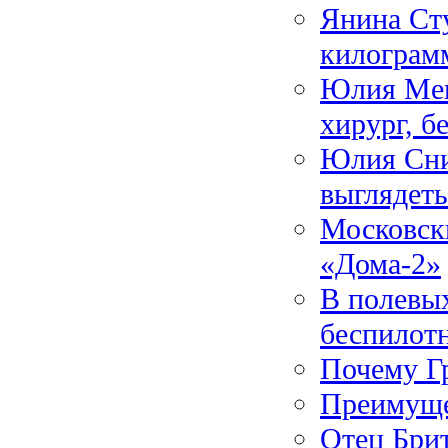
Янина Сту
килограм
Юлия Мен
хирург, б
Юлия Сни
выглядеть
Московски
«Дома-2»
В полевых
беспилот
Почему Гр
Преимуще
Отец Брит