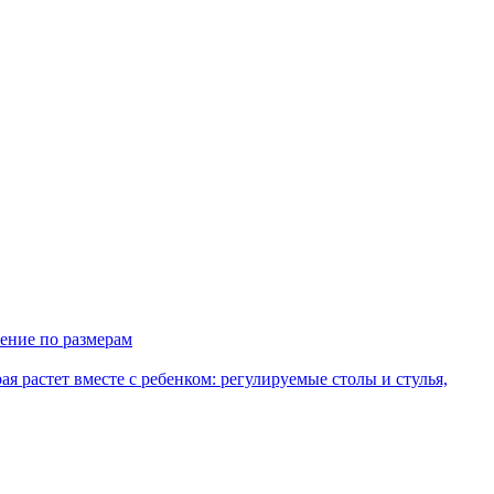
ение по размерам
рая растет вместе с ребенком: регулируемые столы и стулья,