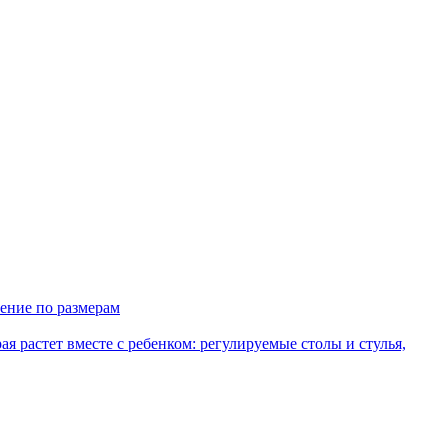
ение по размерам
рая растет вместе с ребенком: регулируемые столы и стулья,