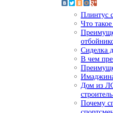
Плинтус 
Что такое
Преимуще
отбойник
Сиделка 
В чем пр
Преимуще
Имаджина
Дом из Л
строитель
Почему с
спортсме