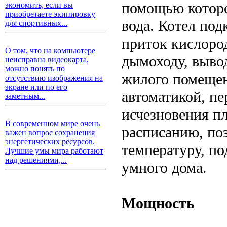
помощью которо
экономить, если вы
приобретаете экипировку
вода. Котел по
для спортивных...
приток кислород
О том, что на компьютере
дымоходу, выво
неисправна видеокарта,
можно понять по
жилого помещен
отсутствию изображения на
экране или по его
автоматикой, пе
заметным...
исчезновения пл
В современном мире очень
расписанию, по
важен вопрос сохранения
энергетических ресурсов.
температуру, п
Лучшие умы мира работают
над решениями,...
умного дома.
Мощность