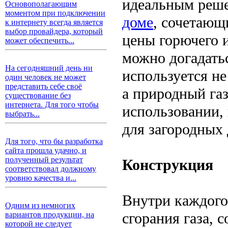
идеальным реш
Основополагающим
моментом при подключении
доме
, сочетающ
к интернету всегда является
выбор провайдера, который
цены горючего 
может обеспечить...
можно догадатьс
На сегодняшний день ни
используется не
один человек не может
представить себе своё
а природный газ
существование без
интернета. Для того чтобы
использовании,
выбрать...
для загородных 
Для того, что бы разработка
сайта прошла удачно, и
полученный результат
Конструкция
соответствовал должному
уровню качества и...
Внутри каждого 
Одним из немногих
сгорания газа, 
вариантов продукции, на
которой не следует