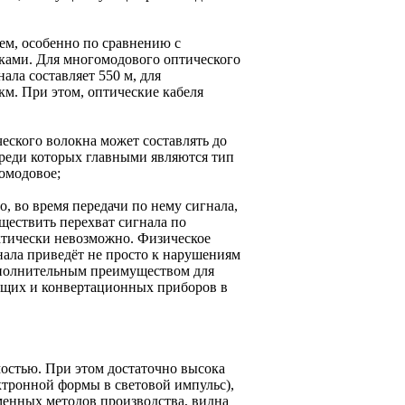
ем, особенно по сравнению с
ами. Для многомодового оптического
ала составляет 550 м, для
км. При этом, оптические кабеля
еского волокна может составлять до
 среди которых главными являются тип
гомодовое;
 во время передачи по нему сигнала,
ществить перехват сигнала по
тически невозможно. Физическое
нала приведёт не просто к нарушениям
Дополнительным преимуществом для
ующих и конвертационных приборов в
мостью. При этом достаточно высока
ектронной формы в световой импульс),
менных методов производства, видна