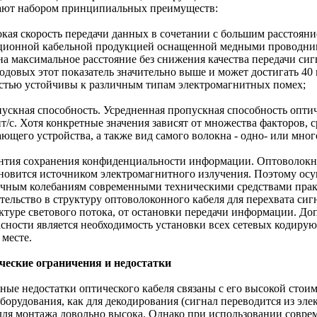
ают набором принципиальных преимуществ:
окая скорость передачи данных в сочетании с большим расстояни
ционной кабельной продукцией оснащенной медными проводник
а максимальное расстояние без снижения качества передачи сигн
одовых этот показатель значительно выше и может достигать 40 
стью устойчивы к различным типам электромагнитных помех;
пускная способность. Усредненная пропускная способность оптич
ит/с. Хотя конкретные значения зависят от множества факторов,
ающего устройства, а также вид самого волокна - одно- или мно
антия сохранения конфиденциальности информации. Оптоволокно,
ановится источником электромагнитного излучения. Поэтому осу
очным колебаниям современными техническими средствами прак
тельство в структуру оптоволоконного кабеля для перехвата сиг
уктуре светового потока, от остановки передачи информации. 
асности является необходимость установки всех сетевых кодир
 месте.
ческие ограничения и недостатки
ные недостатки оптического кабеля связаны с его высокой стои
оборудования, как для декодирования (сигнал переводится из эл
 для монтажа довольно высока. Однако при использовании совре