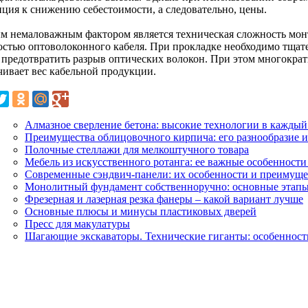
нция к снижению себестоимости, а следовательно, цены.
м немаловажным фактором является техническая сложность мон
остью оптоволоконного кабеля. При прокладке необходимо тщате
 предотвратить разрыв оптических волокон. При этом многокра
чивает вес кабельной продукции.
Алмазное сверление бетона: высокие технологии в каждый
Преимущества облицовочного кирпича: его разнообразие 
Полочные стеллажи для мелкоштучного товара
Мебель из искусственного ротанга: ее важные особенности
Современные сэндвич-панели: их особенности и преимуще
Монолитный фундамент собственноручно: основные этапы 
Фрезерная и лазерная резка фанеры – какой вариант лучше
Основные плюсы и минусы пластиковых дверей
Пресс для макулатуры
Шагающие экскаваторы. Технические гиганты: особенност