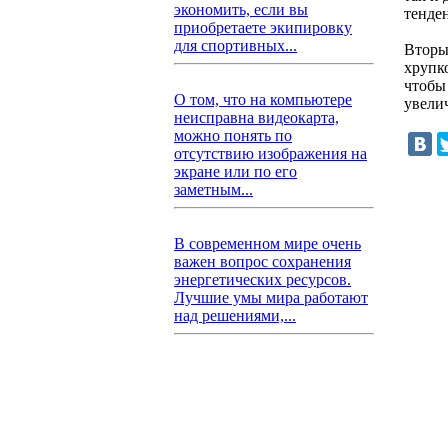
экономить, если вы
тенде
приобретаете экипировку
для спортивных...
Вторы
хрупк
чтобы
О том, что на компьютере
увели
неисправна видеокарта,
можно понять по
отсутствию изображения на
экране или по его
заметным...
В современном мире очень
важен вопрос сохранения
энергетических ресурсов.
Лучшие умы мира работают
над решениями,...