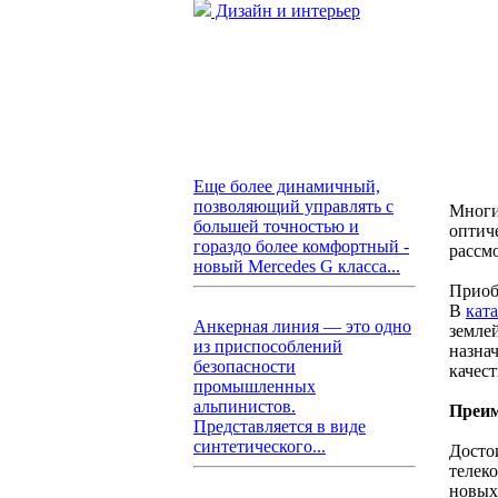
Дизайн и интерьер
Еще более динамичный,
позволяющий управлять с
Многи
большей точностью и
оптич
гораздо более комфортный -
рассм
новый Mercedes G класса...
Приоб
В
кат
Анкерная линия — это одно
земле
из приспособлений
назна
безопасности
качест
промышленных
альпинистов.
Преим
Представляется в виде
синтетического...
Досто
телек
новых