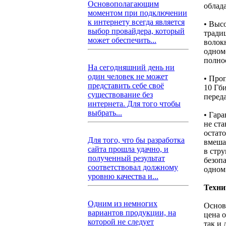
Основополагающим
облад
моментом при подключении
к интернету всегда является
• Выс
выбор провайдера, который
тради
может обеспечить...
волокн
одном
полно
На сегодняшний день ни
один человек не может
• Про
представить себе своё
10 Гб
существование без
перед
интернета. Для того чтобы
выбрать...
• Гар
не ст
остат
Для того, что бы разработка
вмеша
сайта прошла удачно, и
в стр
полученный результат
безоп
соответствовал должному
одном
уровню качества и...
Техни
Одним из немногих
Основ
вариантов продукции, на
цена 
которой не следует
так и