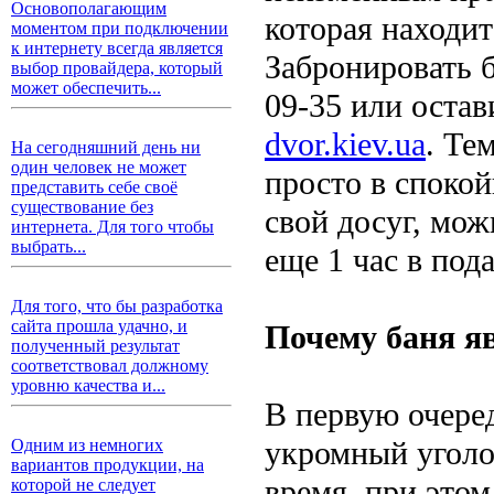
Основополагающим
которая находит
моментом при подключении
к интернету всегда является
Забронировать 
выбор провайдера, который
может обеспечить...
09-35 или остав
dvor.kiev.ua
. Те
На сегодняшний день ни
один человек не может
просто в споко
представить себе своё
существование без
свой досуг, мож
интернета. Для того чтобы
выбрать...
еще 1 час в под
Для того, что бы разработка
сайта прошла удачно, и
Почему баня я
полученный результат
соответствовал должному
уровню качества и...
В первую очеред
укромный уголо
Одним из немногих
вариантов продукции, на
время, при этом
которой не следует