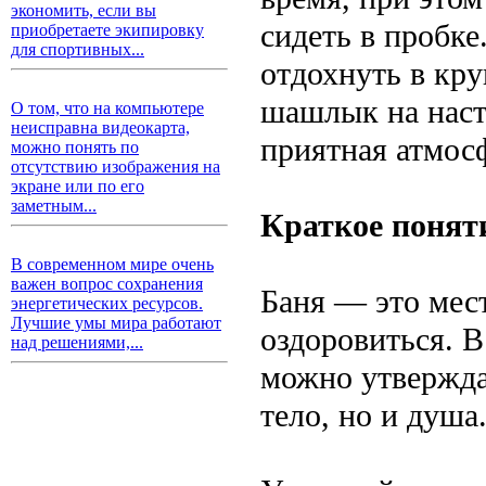
экономить, если вы
сидеть в пробке
приобретаете экипировку
для спортивных...
отдохнуть в кру
шашлык на наст
О том, что на компьютере
неисправна видеокарта,
приятная атмос
можно понять по
отсутствию изображения на
экране или по его
заметным...
Краткое понят
В современном мире очень
важен вопрос сохранения
Баня — это мест
энергетических ресурсов.
Лучшие умы мира работают
оздоровиться. 
над решениями,...
можно утверждат
тело, но и душа