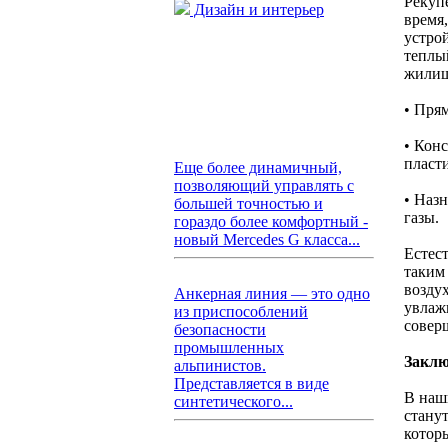
Рекуп
Дизайн и интерьер
время,
устро
теплый
жилищ
• Пря
• Кон
пласт
Еще более динамичный,
позволяющий управлять с
• Наз
большей точностью и
газы.
гораздо более комфортный -
новый Mercedes G класса...
Естест
таким
возду
Анкерная линия — это одно
увлаж
из приспособлений
совер
безопасности
промышленных
Заклю
альпинистов.
Представляется в виде
В наш
синтетического...
стану
котор