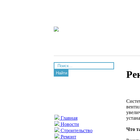
Ре
Найти
Систе
венти
увели
устан
Главная
Новости
Что т
Строительство
Ремонт