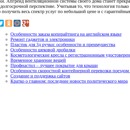
жи. Апгрейд вентиляционной системы своего дома станет прекра
в долгосрочной перспективе. Учитывая то, что технология только
 получить весь спектр услуг по небольшой цене и с гарантийн
Особенности заказа копирайтинга на английском языке
Ремонт гаджетов и электроники
Пластик для 3д ручки: особенности и преимущества
Особенности щековой дробилки
Косметологические кресла с регистрационным удостовере
Временное хранение вещей
Профнастил – лучшее покрытие для крыши
Особенности скоростной контейнерной перевозки поездом 
Создание и поддержка сайтов
Кратко о главном: последние новости политического мира