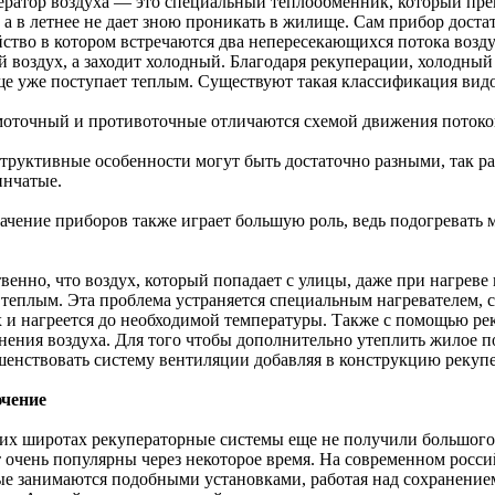
ератор воздуха — это специальный теплообменник, который преп
 а в летнее не дает зною проникать в жилище. Сам прибор доста
йство в котором встречаются два непересекающихся потока возд
 воздух, а заходит холодный. Благодаря рекуперации, холодный 
е уже поступает теплым. Существуют такая классификация видо
моточный и противоточные отличаются схемой движения потоков
структивные особенности могут быть достаточно разными, так р
инчатые.
начение приборов также играет большую роль, ведь подогревать 
венно, что воздух, который попадает с улицы, даже при нагреве 
 теплым. Эта проблема устраняется специальным нагревателем, 
х и нагреется до необходимой температуры. Также с помощью ре
нения воздуха. Для того чтобы дополнительно утеплить жилое п
шенствовать систему вентиляции добавляя в конструкцию рекупе
чение
их широтах рекуператорные системы еще не получили большого
т очень популярны через некоторое время. На современном росс
ые занимаются подобными установками, работая над сохранение