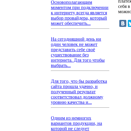
плате
Основополагающим
себя 
моментом при подключении
можно
к интернету всегда является
выбор провайдера, который
может обеспечить...
На сегодняшний день ни
один человек не может
представить себе своё
существование без
интернета. Для того чтобы
выбрать...
Для того, что бы разработка
сайта прошла удачно, и
полученный результат
соответствовал должному
уровню качества и...
Одним из немногих
вариантов продукции, на
которой не следует