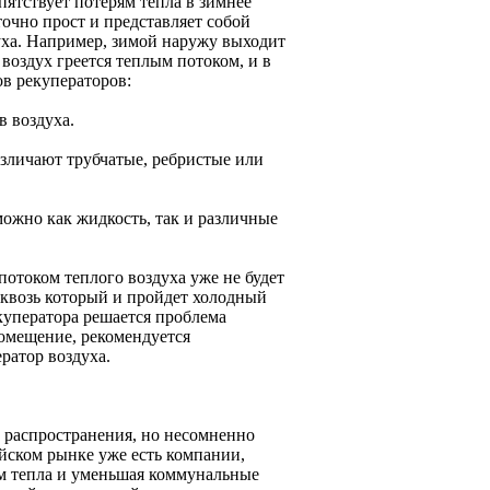
ятствует потерям тепла в зимнее
точно прост и представляет собой
уха. Например, зимой наружу выходит
воздух греется теплым потоком, и в
в рекуператоров:
 воздуха.
азличают трубчатые, ребристые или
можно как жидкость, так и различные
потоком теплого воздуха уже не будет
сквозь который и пройдет холодный
куператора решается проблема
омещение, рекомендуется
ратор воздуха.
 распространения, но несомненно
ийском рынке уже есть компании,
м тепла и уменьшая коммунальные