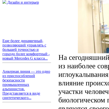
Дизайн и интерьер
Еще более динамичный,
позволяющий управлять с
большей точностью и
гораздо более комфортный -
На сегодняшний
новый Mercedes G класса...
из наиболее сов
Анкерная линия — это одно
иглоукалывания.
из приспособлений
безопасности
влияние происх
промышленных
альпинистов.
участки человеч
Представляется в виде
синтетического...
биологическом 
являются своего