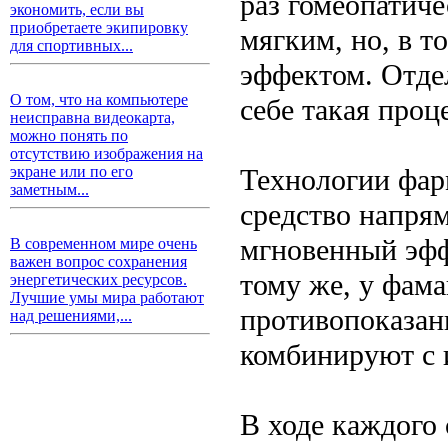
раз гомеопатиче
экономить, если вы
приобретаете экипировку
мягким, но, в т
для спортивных...
эффектом. Отдел
О том, что на компьютере
себе такая про
неисправна видеокарта,
можно понять по
отсутствию изображения на
Технологии фар
экране или по его
заметным...
средство напрям
мгновенный эфф
В современном мире очень
важен вопрос сохранения
тому же, у фам
энергетических ресурсов.
Лучшие умы мира работают
противопоказан
над решениями,...
комбинируют с 
В ходе каждого