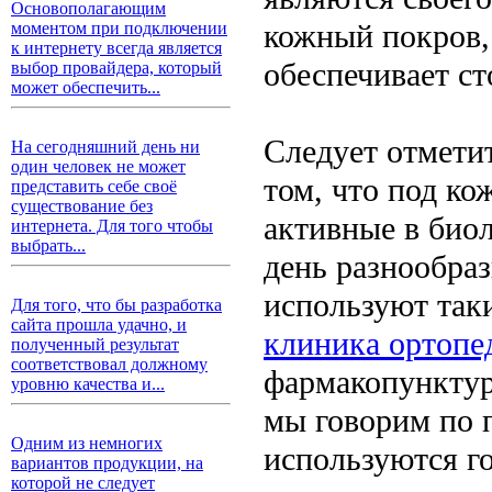
Основополагающим
кожный покров, 
моментом при подключении
к интернету всегда является
обеспечивает ст
выбор провайдера, который
может обеспечить...
Следует отметит
На сегодняшний день ни
один человек не может
том, что под ко
представить себе своё
существование без
активные в био
интернета. Для того чтобы
выбрать...
день разнообра
используют таки
Для того, что бы разработка
сайта прошла удачно, и
клиника ортопе
полученный результат
соответствовал должному
фармакопунктур
уровню качества и...
мы говорим по п
Одним из немногих
используются го
вариантов продукции, на
которой не следует