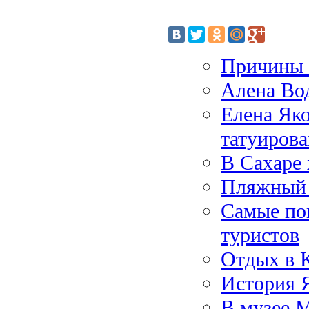
Причины 
Алена Вод
Елена Яко
татуиров
В Сахаре 
Пляжный 
Самые по
туристов
Отдых в 
История Я
В музее 