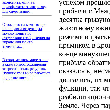
успехом прошло
экономить, если вы
приобретаете экипировку
прибыли с Межд
для спортивных...
десятка грызун
О том, что на компьютере
животному вжив
неисправна видеокарта,
можно понять по
режиме впрыски
отсутствию изображения на
экране или по его
прямиком в кро
заметным...
конце минувшег
В современном мире очень
прибыла обратно
важен вопрос сохранения
энергетических ресурсов.
оказалось, несм
Лучшие умы мира работают
двигались, их 
над решениями,...
функции, так чт
реабилитационн
Земле. Через па