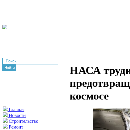
НАСА труди
Найти
предотвра
космосе
Главная
Новости
Строительство
Ремонт