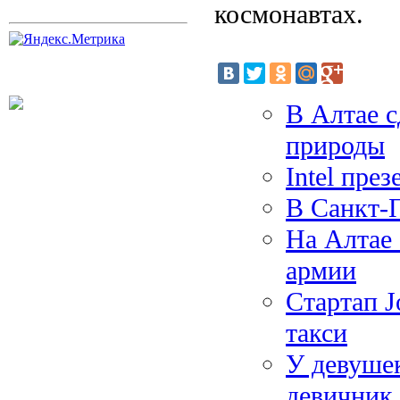
космонавтах.
В Алтае с
природы
Intel пре
В Санкт-П
На Алтае 
армии
Стартап J
такси
У девушек
девичник