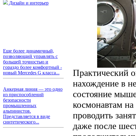
Дизайн и интерьер
Еще более динамичный,
позволяющий управлять с
большей точностью и
гораздо более комфортный -
Практический о
новый Mercedes G класса...
нахождение в н
Анкерная линия — это одно
состояние мышеч
из приспособлений
безопасности
космонавтам на
промышленных
альпинистов.
проводить заня
Представляется в виде
синтетического...
даже после шест