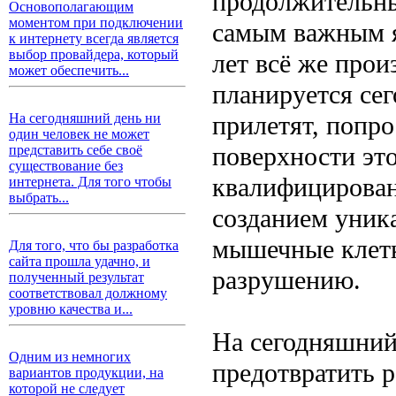
продолжительны
Основополагающим
моментом при подключении
самым важным яв
к интернету всегда является
выбор провайдера, который
лет всё же прои
может обеспечить...
планируется сег
прилетят, попро
На сегодняшний день ни
один человек не может
поверхности эт
представить себе своё
существование без
квалифицирован
интернета. Для того чтобы
выбрать...
созданием уник
мышечные клетк
Для того, что бы разработка
сайта прошла удачно, и
разрушению.
полученный результат
соответствовал должному
уровню качества и...
На сегодняшний
Одним из немногих
предотвратить 
вариантов продукции, на
которой не следует