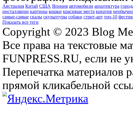
Австралия
Китай
США
Япония
автомобили
архитектура
город
инсталляции
картины
кошки
красивые места
креатив
необычно
самые-самые
скалы
скульптуры
собаки
стрит-арт
топ-10
фестив
Показать все теги
Copyright © 2023 Blog Me
Все права на текстовые м
FUNPRESS.RU, если не ук
Перепечатка материалов р
прямой кликабельной сс