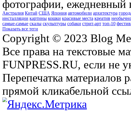
фотографии, ежедневный 
Австралия
Китай
США
Япония
автомобили
архитектура
город
инсталляции
картины
кошки
красивые места
креатив
необычно
самые-самые
скалы
скульптуры
собаки
стрит-арт
топ-10
фестив
Показать все теги
Copyright © 2023 Blog Me
Все права на текстовые м
FUNPRESS.RU, если не ук
Перепечатка материалов р
прямой кликабельной сс