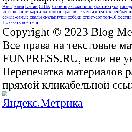
Австралия
Китай
США
Япония
автомобили
архитектура
город
инсталляции
картины
кошки
красивые места
креатив
необычно
самые-самые
скалы
скульптуры
собаки
стрит-арт
топ-10
фестив
Показать все теги
Copyright © 2023 Blog Me
Все права на текстовые м
FUNPRESS.RU, если не ук
Перепечатка материалов р
прямой кликабельной сс