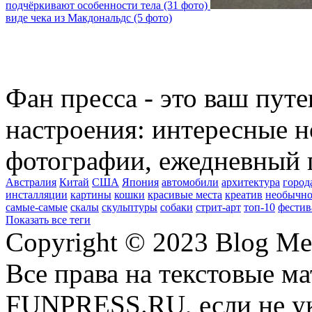
подчёркивают особенности тела (31 фото)
виде чека из Макдональдс (5 фото)
Фан пресса - это ваш пут
настроения: интересные н
фотографии, ежедневный 
Австралия
Китай
США
Япония
автомобили
архитектура
город
инсталляции
картины
кошки
красивые места
креатив
необычно
самые-самые
скалы
скульптуры
собаки
стрит-арт
топ-10
фестив
Показать все теги
Copyright © 2023 Blog Me
Все права на текстовые м
FUNPRESS.RU, если не ук