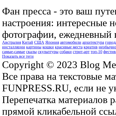
Фан пресса - это ваш пут
настроения: интересные н
фотографии, ежедневный 
Австралия
Китай
США
Япония
автомобили
архитектура
город
инсталляции
картины
кошки
красивые места
креатив
необычно
самые-самые
скалы
скульптуры
собаки
стрит-арт
топ-10
фестив
Показать все теги
Copyright © 2023 Blog Me
Все права на текстовые м
FUNPRESS.RU, если не ук
Перепечатка материалов р
прямой кликабельной сс