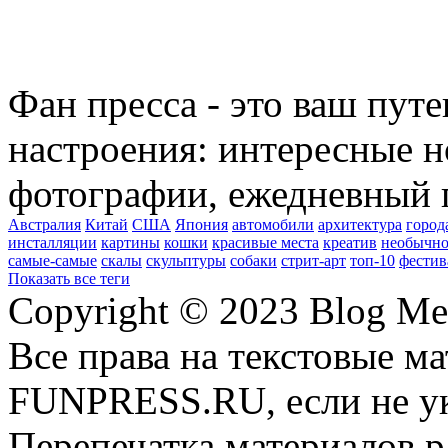
Фан пресса - это ваш пут
настроения: интересные н
фотографии, ежедневный 
Австралия
Китай
США
Япония
автомобили
архитектура
город
инсталляции
картины
кошки
красивые места
креатив
необычно
самые-самые
скалы
скульптуры
собаки
стрит-арт
топ-10
фестив
Показать все теги
Copyright © 2023 Blog Me
Все права на текстовые м
FUNPRESS.RU, если не ук
Перепечатка материалов р