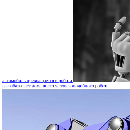
автомобиль превращается в робота
разрабатывает домашнего человекоподобного робота