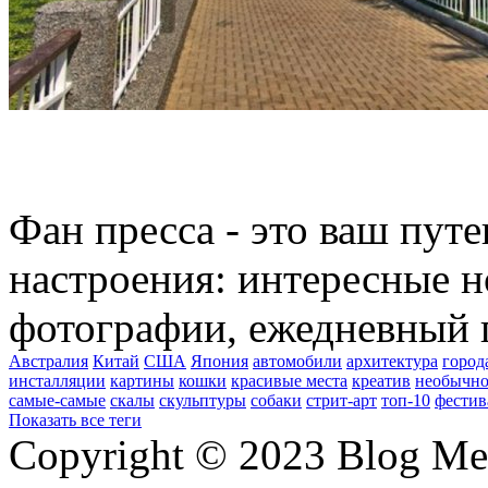
Фан пресса - это ваш пут
настроения: интересные н
фотографии, ежедневный 
Австралия
Китай
США
Япония
автомобили
архитектура
город
инсталляции
картины
кошки
красивые места
креатив
необычно
самые-самые
скалы
скульптуры
собаки
стрит-арт
топ-10
фестив
Показать все теги
Copyright © 2023 Blog Me