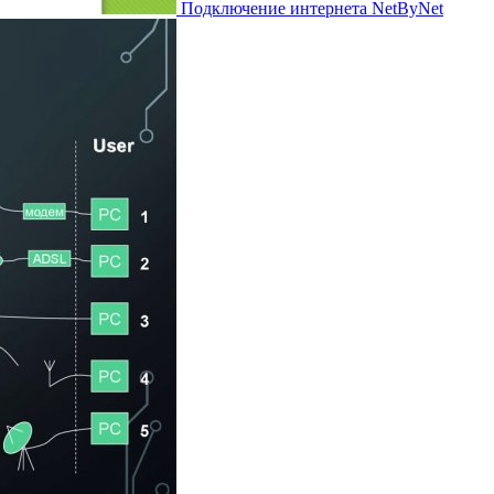
Подключение интернета NetByNet