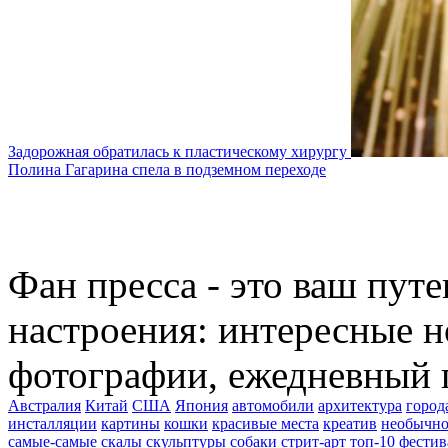
Задорожная обратилась к пластическому хирургу
Полина Гагарина спела в подземном переходе
Фан пресса - это ваш пут
настроения: интересные н
фотографии, ежедневный 
Австралия
Китай
США
Япония
автомобили
архитектура
город
инсталляции
картины
кошки
красивые места
креатив
необычно
самые-самые
скалы
скульптуры
собаки
стрит-арт
топ-10
фестив