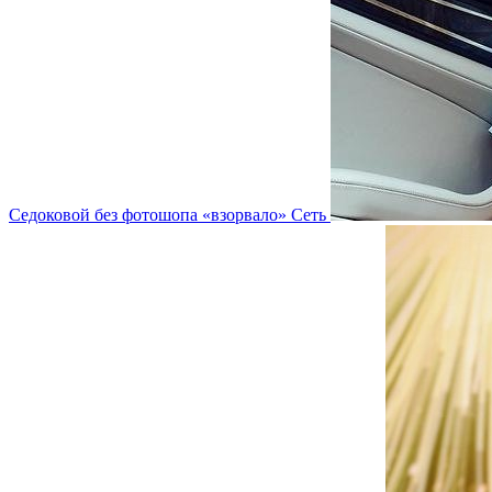
Седоковой без фотошопа «взорвало» Сеть