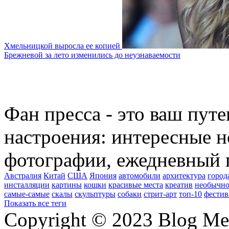
Хмельницкой выросла ее копией
Брежневой за лето изменились до неузнаваемости
Фан пресса - это ваш пут
настроения: интересные н
фотографии, ежедневный 
Австралия
Китай
США
Япония
автомобили
архитектура
город
инсталляции
картины
кошки
красивые места
креатив
необычно
самые-самые
скалы
скульптуры
собаки
стрит-арт
топ-10
фестив
Показать все теги
Copyright © 2023 Blog Me