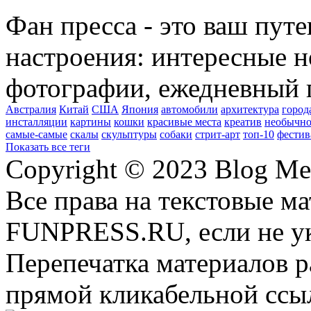
Фан пресса - это ваш пут
настроения: интересные н
фотографии, ежедневный 
Австралия
Китай
США
Япония
автомобили
архитектура
город
инсталляции
картины
кошки
красивые места
креатив
необычно
самые-самые
скалы
скульптуры
собаки
стрит-арт
топ-10
фестив
Показать все теги
Copyright © 2023 Blog Me
Все права на текстовые м
FUNPRESS.RU, если не ук
Перепечатка материалов р
прямой кликабельной сс