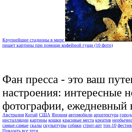
Крупнейшие стадионы в мире
пишет картины при помощи кофейной гущи (10 фото)
Фан пресса - это ваш пут
настроения: интересные н
фотографии, ежедневный 
Австралия
Китай
США
Япония
автомобили
архитектура
город
инсталляции
картины
кошки
красивые места
креатив
необычно
самые-самые
скалы
скульптуры
собаки
стрит-арт
топ-10
фестив
Показать все теги