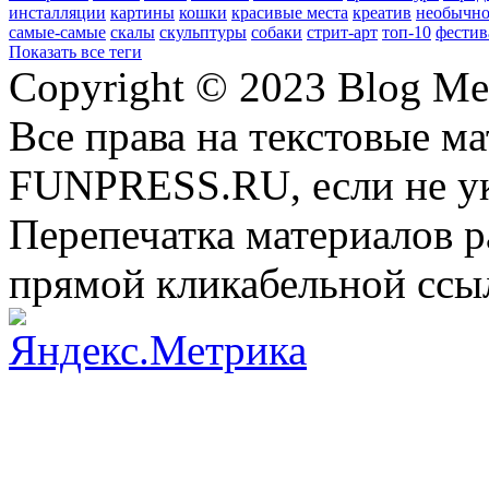
инсталляции
картины
кошки
красивые места
креатив
необычно
самые-самые
скалы
скульптуры
собаки
стрит-арт
топ-10
фестив
Показать все теги
Copyright © 2023 Blog Me
Все права на текстовые м
FUNPRESS.RU, если не ук
Перепечатка материалов р
прямой кликабельной сс