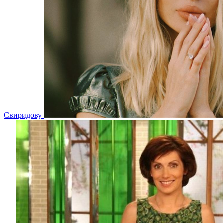
Свиридову