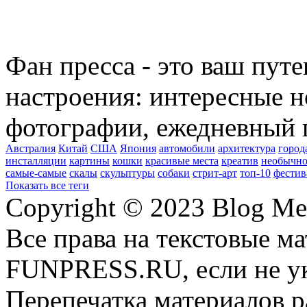
Фан пресса - это ваш пут
настроения: интересные н
фотографии, ежедневный 
Австралия
Китай
США
Япония
автомобили
архитектура
город
инсталляции
картины
кошки
красивые места
креатив
необычно
самые-самые
скалы
скульптуры
собаки
стрит-арт
топ-10
фестив
Показать все теги
Copyright © 2023 Blog Me
Все права на текстовые м
FUNPRESS.RU, если не ук
Перепечатка материалов р